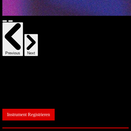
Previous
Next
Schagerl.Club
Sie wollen eine eigene Schagerl.Club
Künstler- oder Bandseite?
Instrument Registrieren