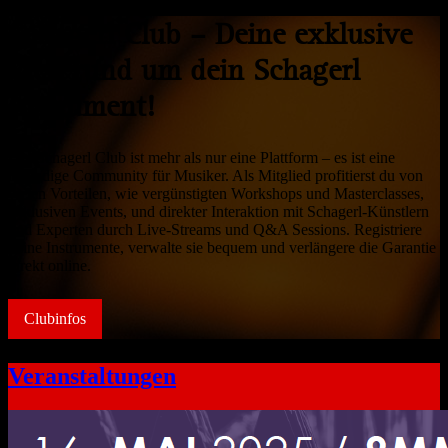
Schagerl Club – Deine exklusive
Welt rund um dein Schagerl
Instrument!
Der Schagerl Club ist mehr als nur eine Plattform – es ist eine
lebendige Community für Musiker. Als Mitglied profitierst du von
vielen Vorteilen, wie vergünstigten Workshops und Masterclasses,
exklusiven Events, und direkter Interaktion mit Schagerl-Künstlern
und Experten durch Live-Streams und Q&A Sessions. Registriere
deine Instrumente, verwalte sie bequem und verlängere die Garantie
direkt online.
Clubinfos
Veranstaltungen